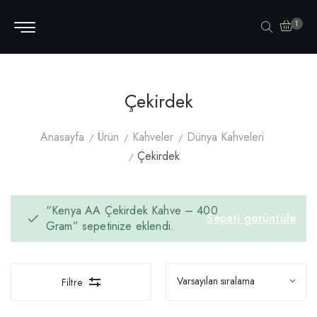
1
Çekirdek
Anasayfa
Ürün
Kahveler
Dünya Kahveleri
Çekirdek
“Kenya AA Çekirdek Kahve – 400
Sepeti görüntüle
Gram” sepetinize eklendi.
Filtre