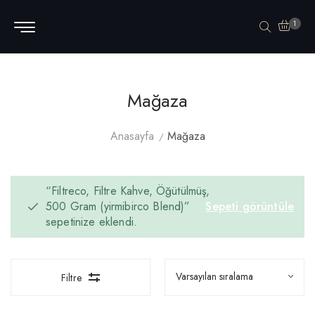
1
Mağaza
Anasayfa
Mağaza
“Filtreco, Filtre Kahve, Öğütülmüş,
500 Gram (yirmibirco Blend)”
Sepeti görüntüle
sepetinize eklendi.
Filtre