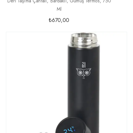
Deri Taşıma Çantalı, Bardaklı, Gümüş Termos, 750
Ml
₺
670,00