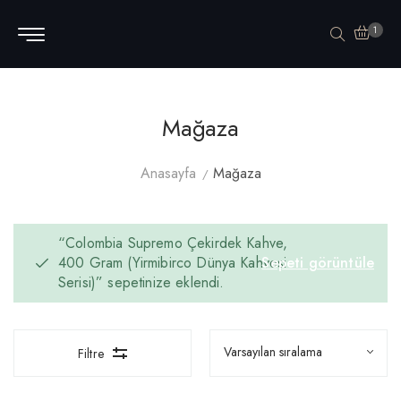
1
Mağaza
Anasayfa
Mağaza
“Colombia Supremo Çekirdek Kahve,
400 Gram (Yirmibirco Dünya Kahvesi
Sepeti görüntüle
Serisi)” sepetinize eklendi.
Filtre