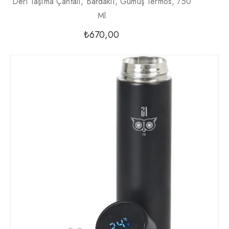
Deri Taşıma Çantalı, Bardaklı, Gümüş Termos, 750
Ml
₺
670,00