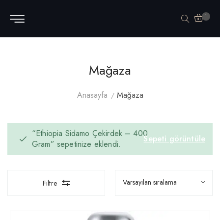
1
Mağaza
Anasayfa
Mağaza
“Ethiopia Sidamo Çekirdek – 400
Sepeti görüntüle
Gram” sepetinize eklendi.
Filtre