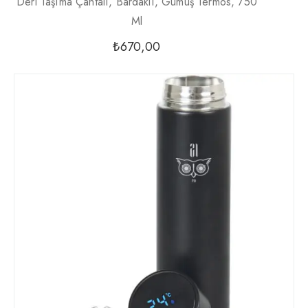
Deri Taşıma Çantalı, Bardaklı, Gümüş Termos, 750
Ml
₺
670,00