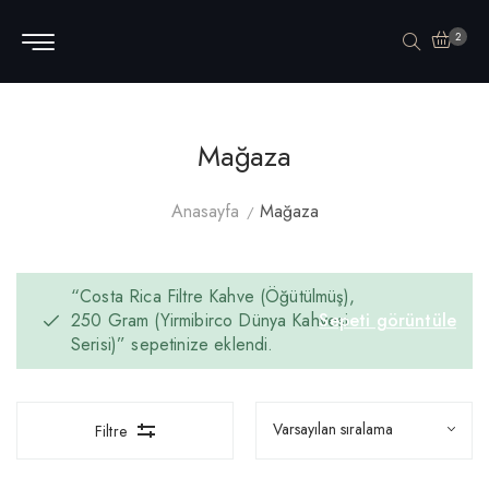
2
Mağaza
Anasayfa
Mağaza
“Costa Rica Filtre Kahve (Öğütülmüş),
250 Gram (Yirmibirco Dünya Kahvesi
Sepeti görüntüle
Serisi)” sepetinize eklendi.
Filtre